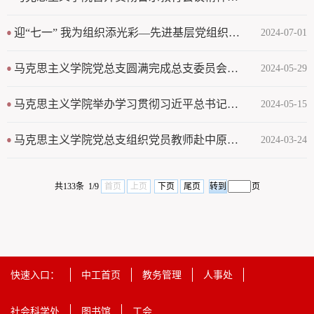
迎“七一” 我为组织添光彩—先进基层党组织风采展示｜马克思主义学院党总支
2024-07-01
马克思主义学院党总支圆满完成总支委员会换届选举工作
2024-05-29
马克思主义学院举办学习贯彻习近平总书记关于思政课建设重要指示交流研讨会
2024-05-15
马克思主义学院党总支组织党员教师赴中原豫西抗日纪念园开展党日活动
2024-03-24
共133条 1/9
首页
上页
下页
尾页
页
快速入口：
中工首页
教务管理
人事处
社会科学处
图书馆
工会